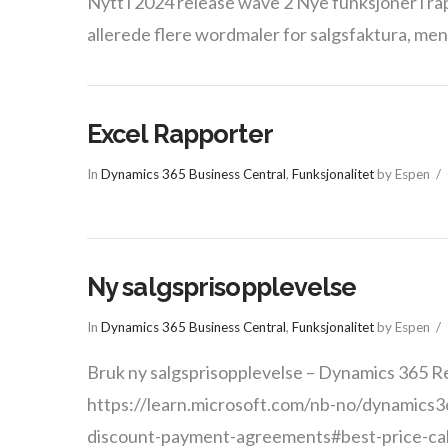
Nytt i 2024 release wave 2 Nye funksjoner i r
allerede flere wordmaler for salgsfaktura, men 
Excel Rapporter
In
Dynamics 365 Business Central
,
Funksjonalitet
by Espen
Ny salgsprisopplevelse
In
Dynamics 365 Business Central
,
Funksjonalitet
by Espen
Bruk ny salgsprisopplevelse – Dynamics 365 Re
https://learn.microsoft.com/nb-no/dynamics3
discount-payment-agreements#best-price-calc